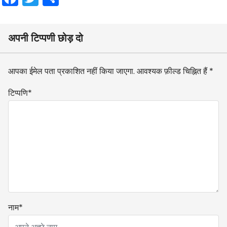
a
w
h
c
itt
ar
अपनी टिप्पणी छोड़ दो
e
er
e
b
आपका ईमेल पता प्रकाशित नहीं किया जाएगा.
आवश्यक फ़ील्ड चिह्नित हैं
*
o
o
टिप्पणि
*
k
नाम
*