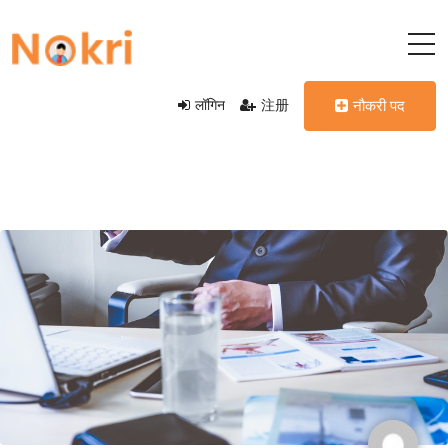
लॉगिन
注册
नौकरी पद