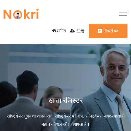
लॉगिन
注册
नौकरी पद
खाता रजिस्टर
सॉफ्टवेयर गुणवत्ता आश्वासन, सॉफ्टवेयर परीक्षण, सॉफ्टवेयर आवश्यकता में
महान कौशल और विशेषता है।