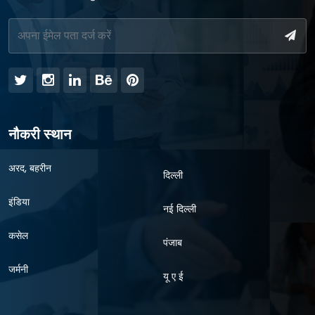
नौकरी स्थान
अरद, बहरीन
दिल्ली
इंडिया
नई दिल्ली
कसेल
पंजाब
जर्मनी
यू ए ई